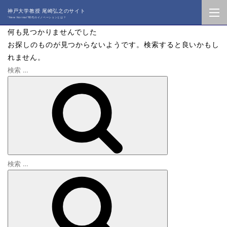
神戸大学教授 尾崎弘之のサイト
“New Normal”時代のイノベーションとは？
何も見つかりませんでした
お探しのものが見つからないようです。検索すると良いかもし
れません。
検
索
:
検
検
索
索
: