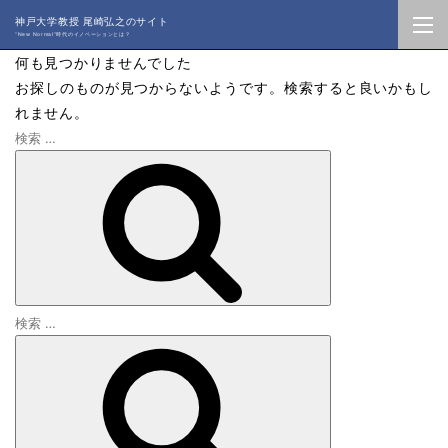
神戸大学教授 尾崎弘之のサイト
“New Normal”時代のイノベーションとは？
何も見つかりませんでした
お探しのものが見つからないようです。検索すると良いかもし
れません。
検
索
:
検
検
索
索
: