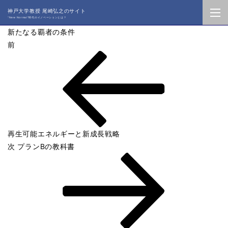
神戸大学教授 尾崎弘之のサイト
“New Normal”時代のイノベーションとは？
新たなる覇者の条件
投
過
前
稿
去
ナ
の
ビ
投
ゲ
稿
ー
シ
ョ
再生可能エネルギーと新成長戦略
ン
次
次
プランBの教科書
の
投
稿